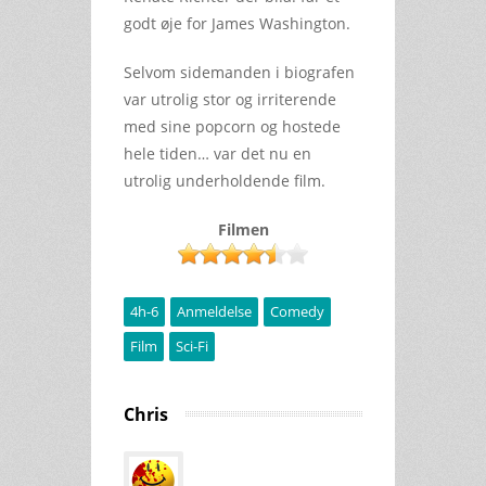
godt øje for James Washington.
Selvom sidemanden i biografen
var utrolig stor og irriterende
med sine popcorn og hostede
hele tiden… var det nu en
utrolig underholdende film.
Filmen
4h-6
Anmeldelse
Comedy
Film
Sci-Fi
Chris