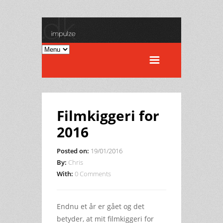
Filmkiggeri for
2016
Posted on:
19/01/2016
By:
Chris
With:
0 Comments
Endnu et år er gået og det
betyder, at mit filmkiggeri for