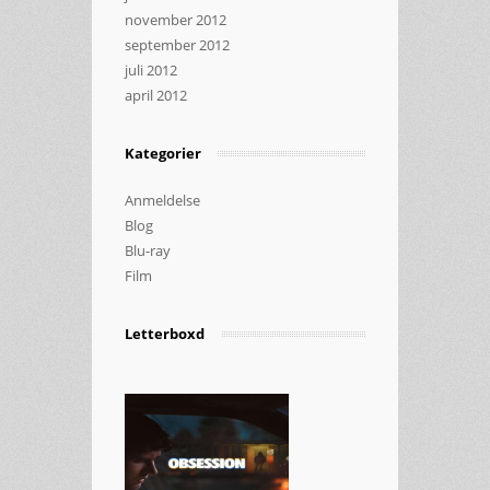
november 2012
september 2012
juli 2012
april 2012
Kategorier
Anmeldelse
Blog
Blu-ray
Film
Letterboxd