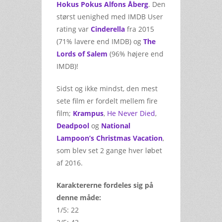
Hokus Pokus Alfons Åberg
. Den
størst uenighed med IMDB User
rating var
Cinderella
fra 2015
(71% lavere end IMDB) og
The
Lords of Salem
(96% højere end
IMDB)!
Sidst og ikke mindst, den mest
sete film er fordelt mellem fire
film;
Krampus
,
He Never Died
,
Deadpool
og
National
Lampoon’s Christmas Vacation
,
som blev set 2 gange hver løbet
af 2016.
Karaktererne fordeles sig på
denne måde:
1/5: 22