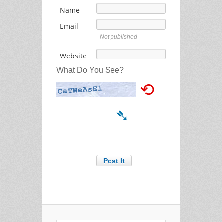
Name
Email
Not published
Website
What Do You See?
⟲
➴