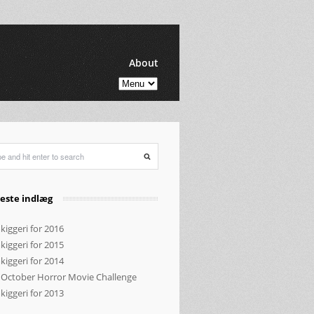
About
este indlæg
kiggeri for 2016
kiggeri for 2015
kiggeri for 2014
 October Horror Movie Challenge
kiggeri for 2013