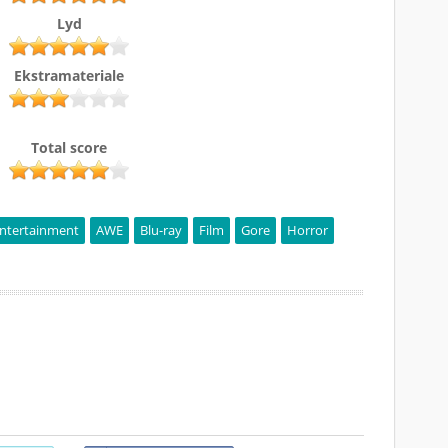
Lyd
Ekstramateriale
Total score
ntertainment
AWE
Blu-ray
Film
Gore
Horror