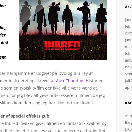
den
Ark
jan
feb
ling
okt
der
jan
 end
mar
 –
feb
ent
jan
nov
or, der herhjemme er udgivet på DVD og Blu-ray af
sep
 er instrueret og skrevet af
Alex Chandon
. Historien
juli
apri
de som en typisk b-film der ikke ville være værd at
men, for jeg blev alligevel interesseret i filmen, da jeg
kinen kom den – og jeg har ikke fortrudt købet.
Kat
Anm
er af special effekts guf!
Blo
me Inbred, hvilken giver filmen en fantastisk kvalitet og
Blu-
en lille film, det kan ses på skuespillerne og budgettet,