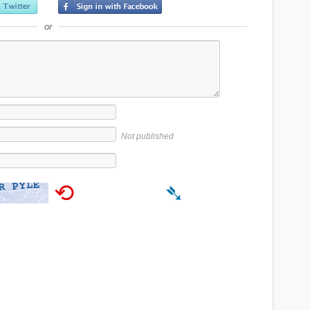
or
Not published
⟲
➴