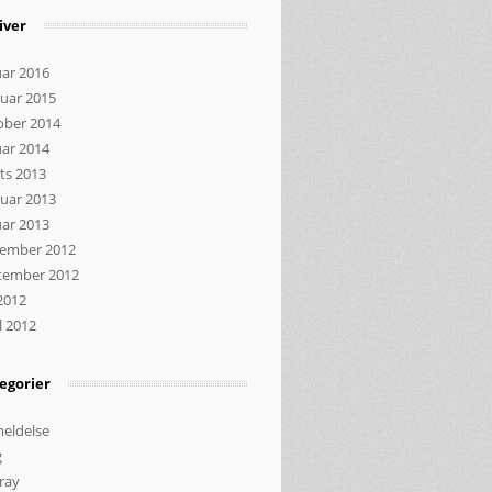
iver
uar 2016
ruar 2015
ober 2014
uar 2014
ts 2013
ruar 2013
uar 2013
ember 2012
tember 2012
 2012
l 2012
egorier
eldelse
g
ray