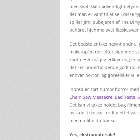
men skal ikke nødvendigt betyde a
det man er vant til at se i disse 
spiller Jim, pubejeren af The Dir
behåret hjemmelavet flæskesvær
Det bedste er ikke nævnt endnu, gr
make-up’en der efter signende sku
konto. Her må jeg erklær mig enig
det ser underholdende godt ud. Fak
enhver horror- og goreelsker vil e
Inbred er sort humor horror med et
Chain Saw Massacre
,
Bad Taste
,
S
Det kan vi takke holdet bag filmen
hvis det ikke var fordi plottet var
men en film du bør se.
Yes, ekstramateriale!