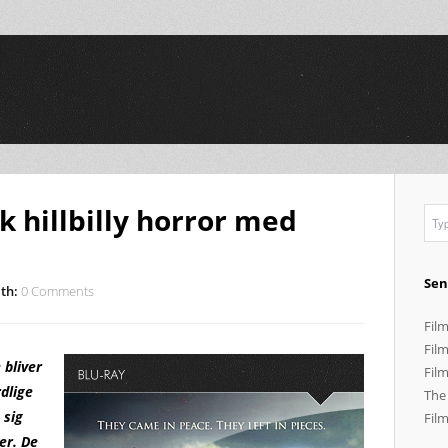
sk hillbilly horror med
Sen
th:
0 Comments
Film
Film
 bliver
Film
rdlige
The
 sig
Film
er. De