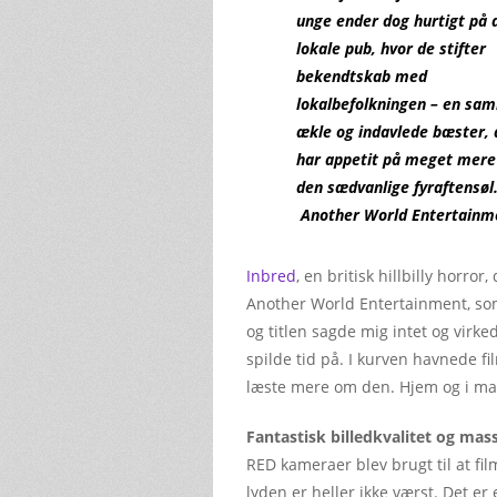
unge ender dog hurtigt på 
lokale pub, hvor de stifter
bekendtskab med
lokalbefolkningen – en sam
ækle og indavlede bæster, 
har appetit på meget mere
den sædvanlige fyraftensøl.
Another World Entertainm
Inbred
, en britisk hillbilly horr
Another World Entertainment, som
og titlen sagde mig intet og virke
spilde tid på. I kurven havnede fil
læste mere om den. Hjem og i mas
Fantastisk billedkvalitet og mass
RED kameraer blev brugt til at fil
lyden er heller ikke værst. Det er 