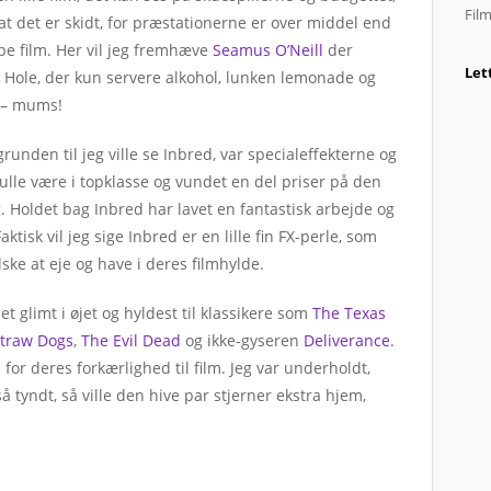
Fil
t det er skidt, for præstationerne er over middel end
type film. Her vil jeg fremhæve
Seamus O’Neill
der
Let
ty Hole, der kun servere alkohol, lunken lemonade og
 – mums!
unden til jeg ville se Inbred, var specialeffekterne og
lle være i topklasse og vundet en del priser på den
. Holdet bag Inbred har lavet en fantastisk arbejde og
tisk vil jeg sige Inbred er en lille fin FX-perle, som
lske at eje og have i deres filmhylde.
 glimt i øjet og hyldest til klassikere som
The Texas
traw Dogs
,
The Evil Dead
og ikke-gyseren
Deliverance
.
 for deres forkærlighed til film. Jeg var underholdt,
 så tyndt, så ville den hive par stjerner ekstra hjem,