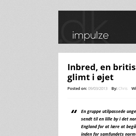
Inbred, en briti
glimt i øjet
Posted on:
09/03/2013
By:
Chris
Wi
En gruppe utilpassede unge
sendt til en lille by i det no
England for at lære at begå
inden for samfundets norm