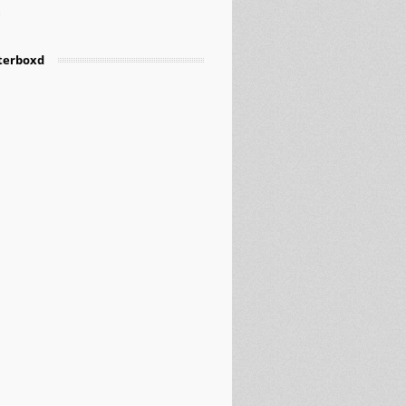
m
terboxd