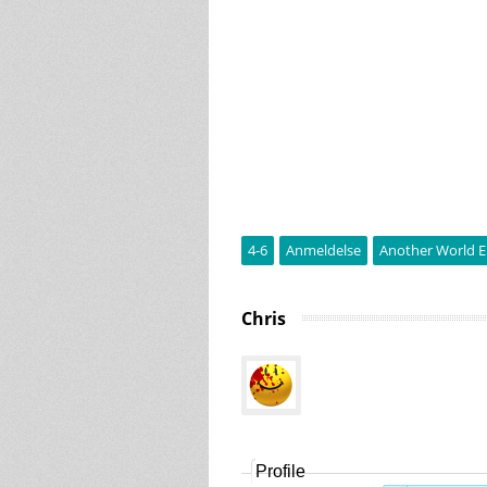
4-6
Anmeldelse
Another World E
Chris
Profile