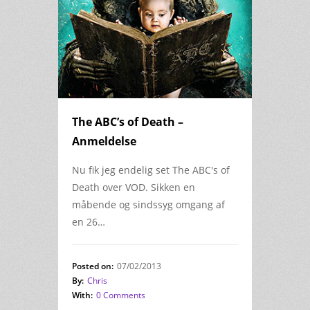
The ABC’s of Death –
Anmeldelse
Nu fik jeg endelig set The ABC's of
Death over VOD. Sikken en
måbende og sindssyg omgang af
en 26…
Posted on:
07/02/2013
By:
Chris
With:
0 Comments