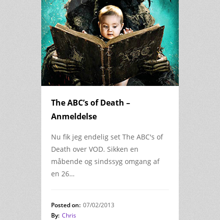
The ABC’s of Death –
Anmeldelse
Nu fik jeg endelig set The ABC's of
Death over VOD. Sikken en
måbende og sindssyg omgang af
en 26…
Posted on:
07/02/2013
By:
Chris